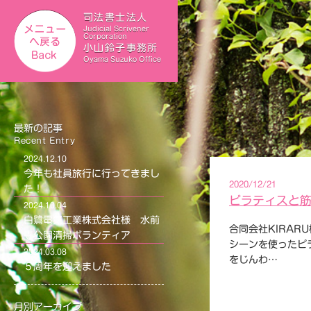
司法書士法人
Judicial Scrivener
Corporation
小山鈴子事務所
Oyama Suzuko Office
最新の記事
Recent Entry
2024.12.10
今年も社員旅行に行ってきまし
2020/12/21
た！
ピラティスと
2024.10.04
白鷺電気工業株式会社様 水前
合同会社KIRAR
寺公園清掃ボランティア
シーンを使ったピ
2024.03.08
をじんわ…
５周年を迎えました
月別アーカイブ